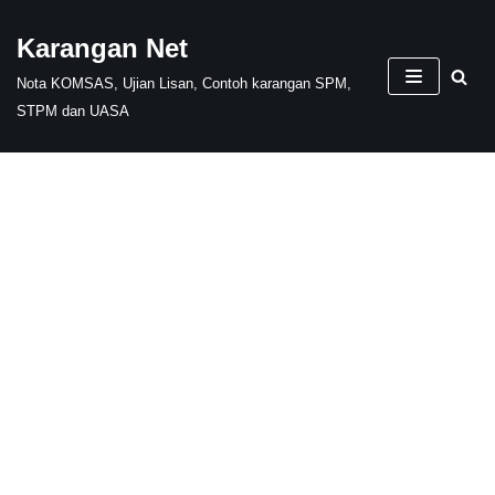
Karangan Net
Skip
Nota KOMSAS, Ujian Lisan, Contoh karangan SPM,
to
STPM dan UASA
content