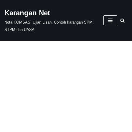
Karangan Net
Skip
Nota KOMSAS, Ujian Lisan, Contoh karangan SPM,
to
STPM dan UASA
content