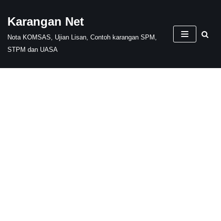
Karangan Net
Skip
Nota KOMSAS, Ujian Lisan, Contoh karangan SPM,
to
STPM dan UASA
content