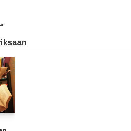
aan
riksaan
an