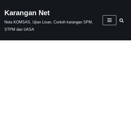
Karangan Net
Skip
Nota KOMSAS, Ujian Lisan, Contoh karangan SPM,
to
STPM dan UASA
content