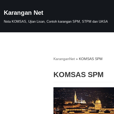
Karangan Net
Skip
to
Nota KOMSAS, Ujian Lisan, Contoh karangan SPM, STPM dan UASA
content
KaranganNet
»
KOMSAS SPM
KOMSAS SPM