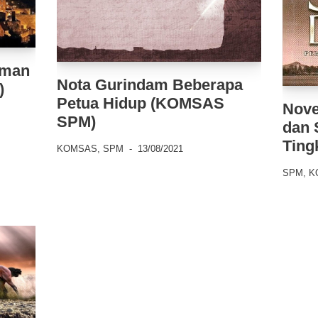
aman
Nota Gurindam Beberapa
)
Petua Hidup (KOMSAS
Nove
SPM)
dan 
Ting
KOMSAS
,
SPM
13/08/2021
SPM
,
K