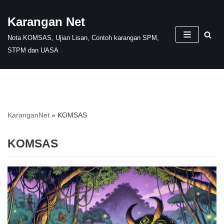
Karangan Net
Skip
Nota KOMSAS, Ujian Lisan, Contoh karangan SPM,
to
STPM dan UASA
content
KaranganNet
»
KOMSAS
KOMSAS