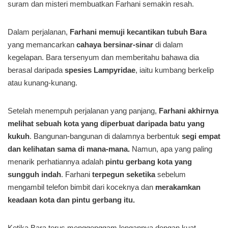
suram dan misteri membuatkan Farhani semakin resah.
Dalam perjalanan,
Farhani memuji kecantikan tubuh Bara
yang memancarkan
cahaya bersinar-sinar
di dalam
kegelapan. Bara tersenyum dan memberitahu bahawa dia
berasal daripada
spesies Lampyridae
, iaitu kumbang berkelip
atau kunang-kunang.
Setelah menempuh perjalanan yang panjang,
Farhani akhirnya
melihat sebuah kota yang diperbuat daripada batu yang
kukuh
. Bangunan-bangunan di dalamnya berbentuk
segi empat
dan kelihatan sama di mana-mana.
Namun, apa yang paling
menarik perhatiannya adalah
pintu gerbang kota yang
sungguh indah
. Farhani
terpegun seketika
sebelum
mengambil telefon bimbit dari koceknya dan
merakamkan
keadaan kota dan pintu gerbang itu.
Ketika Bara terus menggenggam lengannya dengan kuat,