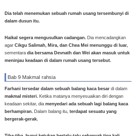
Dia telah menemukan sebuah rumah usang tersembunyi di
dalam dusun itu.
Haikal segera mengusulkan cadangan.
Dia mencadangkan
agar
Cikgu Salimah, Mira, dan Chea Mei menunggu di luar,
sementara
dia bersama Devnath dan Wei akan masuk untuk
meninjau keadaan di dalam rumah usang tersebut.
Bab 9 Makmal rahsia
Farhani tersedar dalam sebuah balang kaca besar
di dalam
makmal misteri.
Ketika matanya menyesuaikan diri dengan
keadaan sekitar, dia
menyedari ada sebuah lagi balang kaca
berhampiran.
Dalam balang itu,
terdapat sesuatu yang
bergerak-gerak.
Tiba-tiba, bunyi ketukan bertalu-talu sebanyak tiga kali