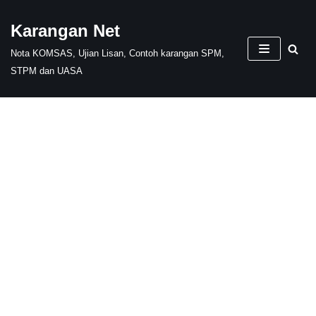
Karangan Net
Skip
Nota KOMSAS, Ujian Lisan, Contoh karangan SPM,
to
STPM dan UASA
content