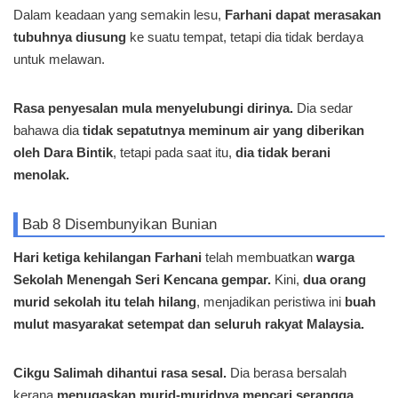
Dalam keadaan yang semakin lesu,
Farhani dapat merasakan
tubuhnya diusung
ke suatu tempat, tetapi dia tidak berdaya
untuk melawan.
Rasa penyesalan mula menyelubungi dirinya.
Dia sedar
bahawa dia
tidak sepatutnya meminum air yang diberikan
oleh Dara Bintik
, tetapi pada saat itu,
dia tidak berani
menolak.
Bab 8 Disembunyikan Bunian
Hari ketiga kehilangan Farhani
telah membuatkan
warga
Sekolah Menengah Seri Kencana gempar.
Kini,
dua orang
murid sekolah itu telah hilang
, menjadikan peristiwa ini
buah
mulut masyarakat setempat dan seluruh rakyat Malaysia.
Cikgu Salimah dihantui rasa sesal.
Dia berasa bersalah
kerana
menugaskan murid-muridnya mencari serangga