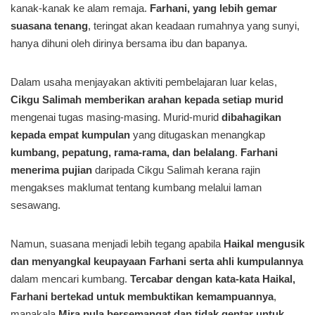
kanak-kanak ke alam remaja.
Farhani, yang lebih gemar
suasana tenang
, teringat akan keadaan rumahnya yang sunyi,
hanya dihuni oleh dirinya bersama ibu dan bapanya.
Dalam usaha menjayakan aktiviti pembelajaran luar kelas,
Cikgu Salimah memberikan arahan kepada setiap murid
mengenai tugas masing-masing. Murid-murid
dibahagikan
kepada empat kumpulan
yang ditugaskan menangkap
kumbang, pepatung, rama-rama, dan belalang
.
Farhani
menerima pujian
daripada Cikgu Salimah kerana rajin
mengakses maklumat tentang kumbang melalui laman
sesawang.
Namun, suasana menjadi lebih tegang apabila
Haikal mengusik
dan menyangkal keupayaan Farhani serta ahli kumpulannya
dalam mencari kumbang.
Tercabar dengan kata-kata Haikal,
Farhani bertekad untuk membuktikan kemampuannya
,
manakala
Mira pula bersemangat dan tidak gentar untuk