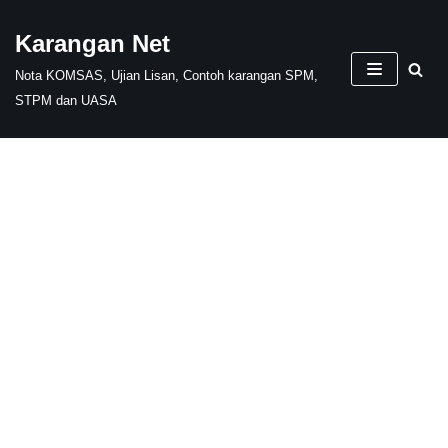
Karangan Net
Skip
Nota KOMSAS, Ujian Lisan, Contoh karangan SPM,
to
STPM dan UASA
content