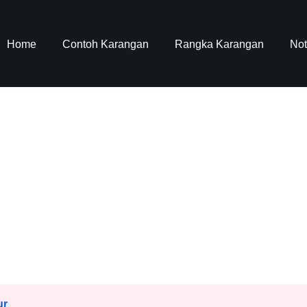
Home
Contoh Karangan
Rangka Karangan
No
ur