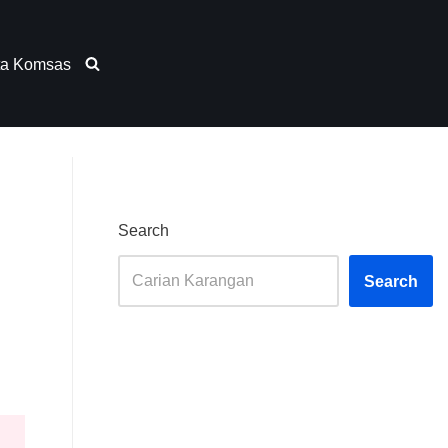
ta Komsas
Search
Search