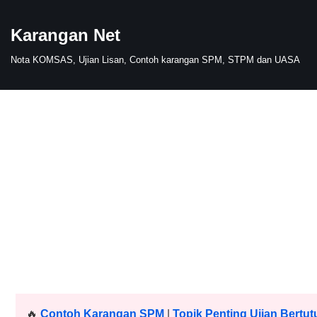
Karangan Net
Skip
to
Nota KOMSAS, Ujian Lisan, Contoh karangan SPM, STPM dan UASA
content
🔥
Contoh Karangan SPM
|
Topik Penting Ujian Bertut