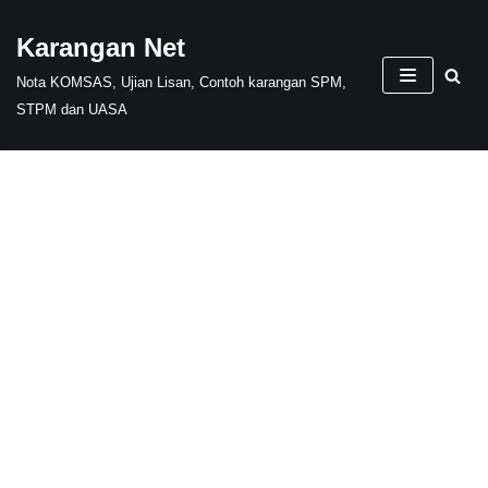
Karangan Net
Skip
Nota KOMSAS, Ujian Lisan, Contoh karangan SPM,
to
STPM dan UASA
content