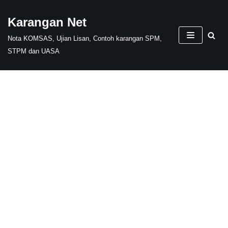
Karangan Net
Skip
Nota KOMSAS, Ujian Lisan, Contoh karangan SPM,
to
STPM dan UASA
content