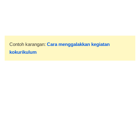
Contoh karangan:
Cara menggalakkan kegiatan
kokurikulum