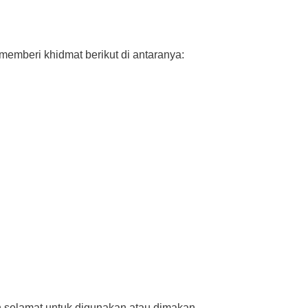
mberi khidmat berikut di antaranya:
h selamat untuk digunakan atau dimakan