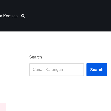
ta Komsas
Search
Search