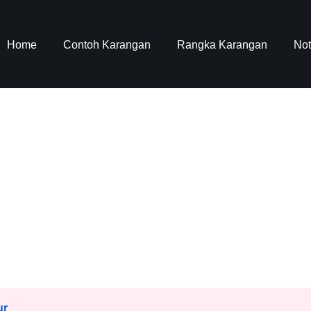
Home
Contoh Karangan
Rangka Karangan
No
ur