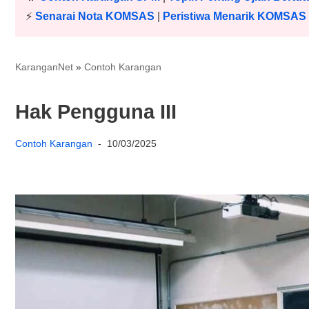
⚡️
Senarai Nota KOMSAS
|
Peristiwa Menarik KOMSAS
KaranganNet
»
Contoh Karangan
Hak Pengguna III
Contoh Karangan
10/03/2025