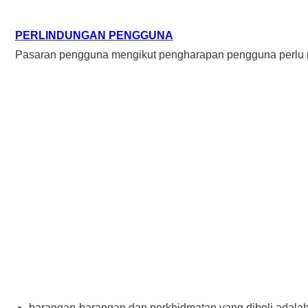
PERLINDUNGAN PENGGUNA
Pasaran pengguna mengikut pengharapan pengguna perlu me
barangan-barangan dan perkhidmatan yang dibeli adala