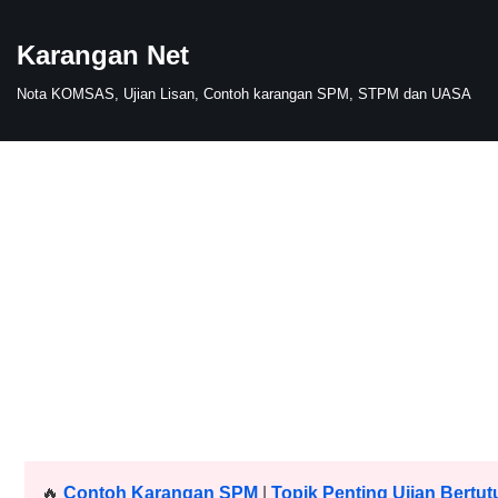
Karangan Net
Skip
to
Nota KOMSAS, Ujian Lisan, Contoh karangan SPM, STPM dan UASA
content
🔥
Contoh Karangan SPM
|
Topik Penting Ujian Bertut