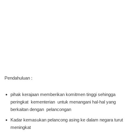
Pendahuluan :
pihak kerajaan memberikan komitmen tinggi sehingga
peringkat kementerian untuk menangani hal-hal yang
berkaitan dengan pelancongan
Kadar kemasukan pelancong asing ke dalam negara turut
meningkat