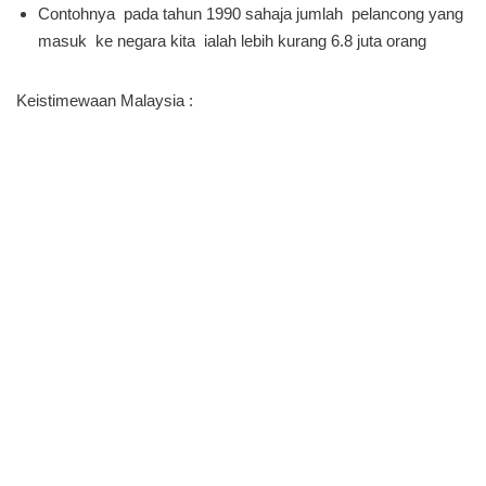
Contohnya pada tahun 1990 sahaja jumlah pelancong yang
masuk ke negara kita ialah lebih kurang 6.8 juta orang
Keistimewaan Malaysia :