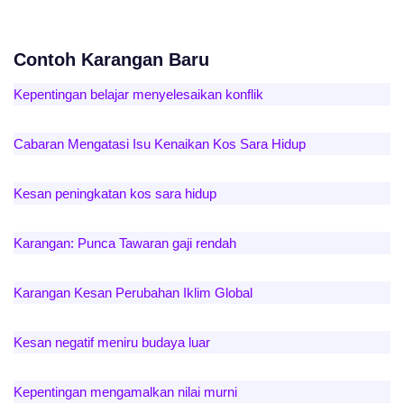
Contoh Karangan Baru
Kepentingan belajar menyelesaikan konflik
Cabaran Mengatasi Isu Kenaikan Kos Sara Hidup
Kesan peningkatan kos sara hidup
Karangan: Punca Tawaran gaji rendah
Karangan Kesan Perubahan Iklim Global
Kesan negatif meniru budaya luar
Kepentingan mengamalkan nilai murni