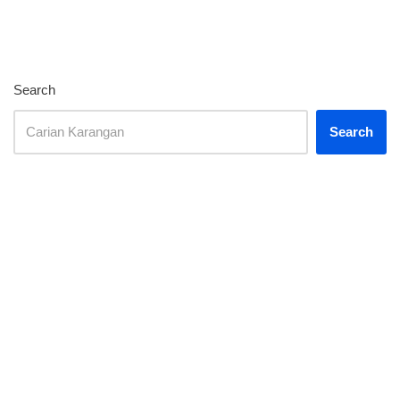
Search
Search