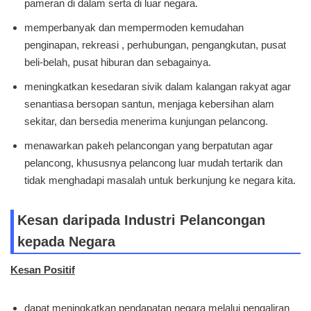
pameran di dalam serta di luar negara.
memperbanyak dan mempermoden kemudahan
penginapan, rekreasi , perhubungan, pengangkutan, pusat
beli-belah, pusat hiburan dan sebagainya.
meningkatkan kesedaran sivik dalam kalangan rakyat agar
senantiasa bersopan santun, menjaga kebersihan alam
sekitar, dan bersedia menerima kunjungan pelancong.
menawarkan pakeh pelancongan yang berpatutan agar
pelancong, khususnya pelancong luar mudah tertarik dan
tidak menghadapi masalah untuk berkunjung ke negara kita.
Kesan daripada Industri Pelancongan
kepada Negara
Kesan Positif
dapat meningkatkan pendapatan negara melalui pengaliran