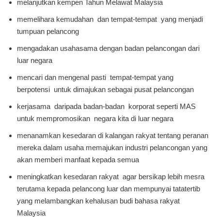
melanjutkan kempen Tahun Melawat Malaysia
memelihara kemudahan dan tempat-tempat yang menjadi
tumpuan pelancong
mengadakan usahasama dengan badan pelancongan dari
luar negara
mencari dan mengenal pasti tempat-tempat yang
berpotensi untuk dimajukan sebagai pusat pelancongan
kerjasama daripada badan-badan korporat seperti MAS
untuk mempromosikan negara kita di luar negara
menanamkan kesedaran di kalangan rakyat tentang peranan
mereka dalam usaha memajukan industri pelancongan yang
akan memberi manfaat kepada semua
meningkatkan kesedaran rakyat agar bersikap lebih mesra
terutama kepada pelancong luar dan mempunyai tatatertib
yang melambangkan kehalusan budi bahasa rakyat
Malaysia