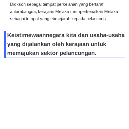
Dickson sebagai tempat perkelahan yang bertaraf
antarabangsa; kerajaan Melaka memperkenalkan Melaka
sebagai tempat yang ebrsejarah kepada pelancong
Keistimewaan
negara kita dan usaha-usaha
yang dijalankan oleh kerajaan untuk
memajukan sektor pelancongan.