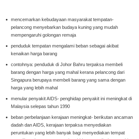
mencemarkan kebudayaan masyarakat tempatan-
pelancong menyebarkan budaya kuning yang mudah
mempengaruhi golongan remaja
penduduk tempatan mengalami beban sebagai akibat
kenaikan harga barang
contohnya: penduduk di Johor Bahru terpaksa membeli
barang dengan harga yang mahal kerana pelancong dari
Singapura berupaya membeli barang yang sama dengan
harga yang lebih mahal
menular penyakit AIDS- penghidap penyakit ini meningkat di
Malaysia selepas tahun 1990
beban perbelanjaan kerajaan meningkat- berikutan ancaman
dadah dan AIDS, kerajaan terpaksa menyediakan
peruntukan yang lebih banyak bagi menyediakan tempat