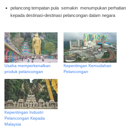
pelancong tempatan pula semakin menumpukan perhatian
kepada destinasi-destinasi pelancongan dalam negara
Usaha memperkenalkan
Kepentingan Kemudahan
produk pelancongan
Pelancongan
Kepentingan Industri
Pelancongan Kepada
Malaysia