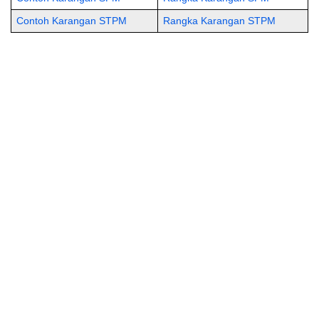
Contoh Karangan STPM
Rangka Karangan STPM