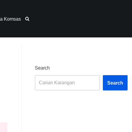
ta Komsas
Search
Search