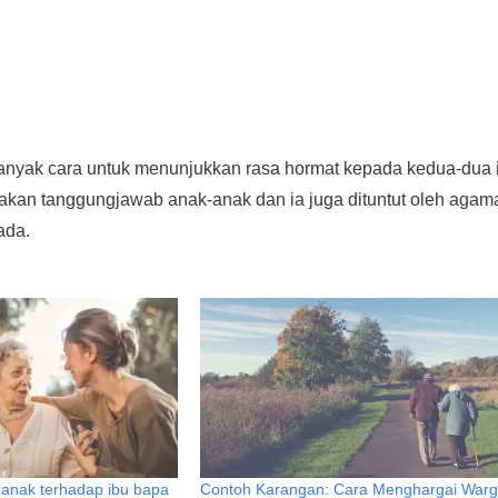
anyak cara untuk menunjukkan rasa hormat kepada kedua-dua 
kan tanggungjawab anak-anak dan ia juga dituntut oleh agam
ada.
anak terhadap ibu bapa
Contoh Karangan: Cara Menghargai War