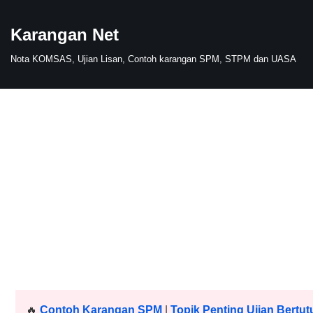
Karangan Net
Skip
to
Nota KOMSAS, Ujian Lisan, Contoh karangan SPM, STPM dan UASA
content
🔥
Contoh Karangan SPM
|
Topik Penting Ujian Bertut