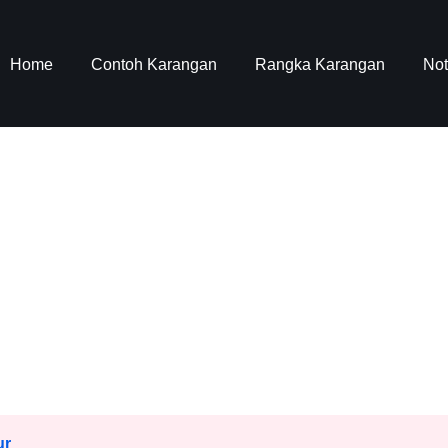
Home
Contoh Karangan
Rangka Karangan
No
ur