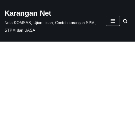
Karangan Net
Skip
Nota KOMSAS, Ujian Lisan, Contoh karangan SPM,
to
STPM dan UASA
content