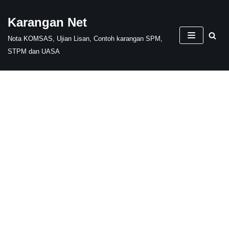
Karangan Net
Skip
Nota KOMSAS, Ujian Lisan, Contoh karangan SPM,
to
STPM dan UASA
content