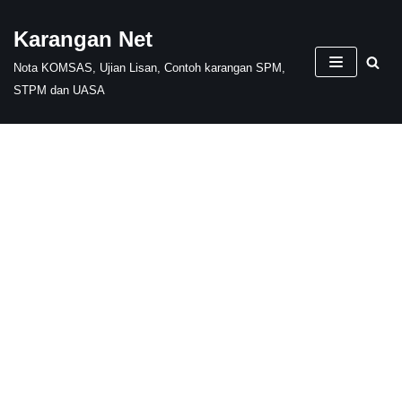
Karangan Net
Skip
Nota KOMSAS, Ujian Lisan, Contoh karangan SPM,
to
STPM dan UASA
content