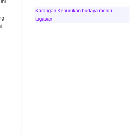
ini
Karangan Keburukan budaya meniru
ng
tugasan
ri