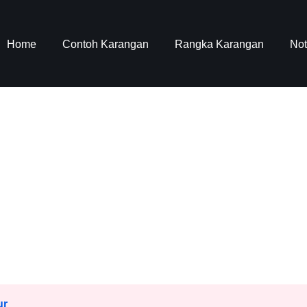
Home
Contoh Karangan
Rangka Karangan
No
ur