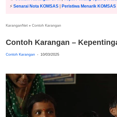
⚡️
Senarai Nota KOMSAS
|
Peristiwa Menarik KOMSAS
KaranganNet
»
Contoh Karangan
Contoh Karangan – Kepentingan
Contoh Karangan
10/03/2025