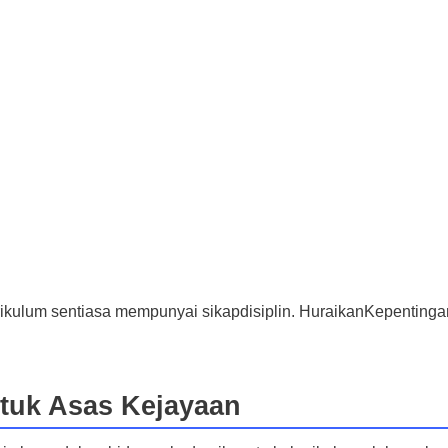
rikulum sentiasa mempunyai sikap
disiplin. Huraikan
Kepentinga
n
ntuk Asas Kejayaan