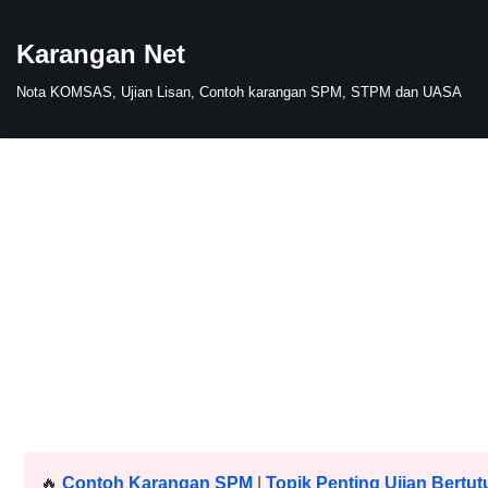
Karangan Net
Skip
to
Nota KOMSAS, Ujian Lisan, Contoh karangan SPM, STPM dan UASA
content
🔥
Contoh Karangan SPM
|
Topik Penting Ujian Bertut