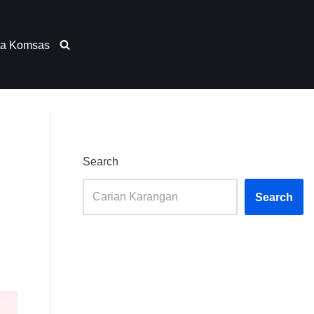
ta Komsas
Search
Search