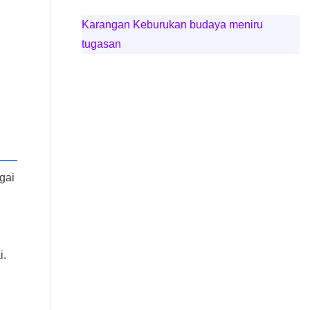
Karangan Keburukan budaya meniru
tugasan
gai
i.