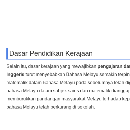
Dasar Pendidikan Kerajaan
Selain itu, dasar kerajaan yang mewajibkan
pengajaran da
Inggeris
turut menyebabkan Bahasa Melayu semakin terping
matematik dalam Bahasa Melayu pada sebelumnya telah di
bahasa Melayu dalam subjek sains dan matematik dianggap 
memburukkan pandangan masyarakat Melayu terhadap kep
bahasa Melayu telah berkurang di sekolah.