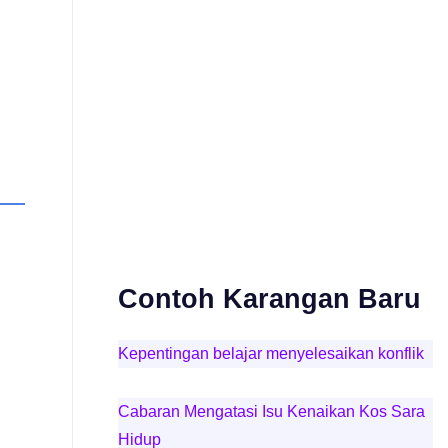
Contoh Karangan Baru
Kepentingan belajar menyelesaikan konflik
Cabaran Mengatasi Isu Kenaikan Kos Sara
Hidup