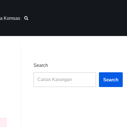
ta Komsas
Search
Search