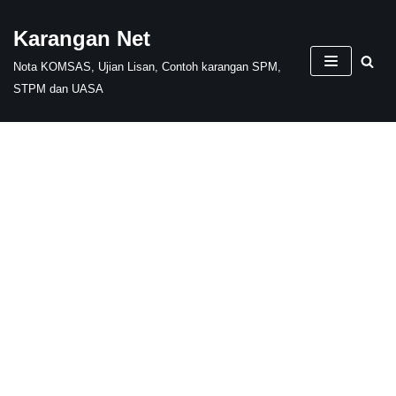
Karangan Net
Skip
Nota KOMSAS, Ujian Lisan, Contoh karangan SPM,
to
STPM dan UASA
content