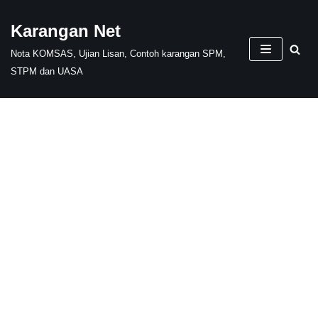
Karangan Net
Skip
Nota KOMSAS, Ujian Lisan, Contoh karangan SPM,
to
STPM dan UASA
content