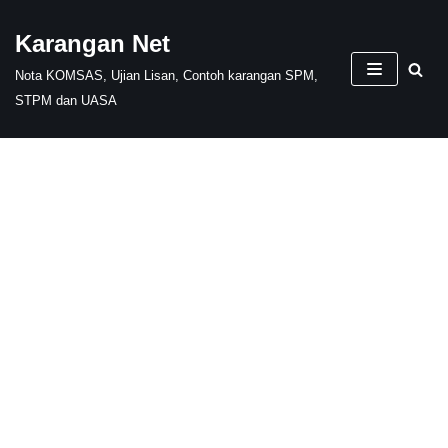
Karangan Net
Skip
Nota KOMSAS, Ujian Lisan, Contoh karangan SPM,
to
STPM dan UASA
content