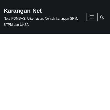
Karangan Net
Skip
Nota KOMSAS, Ujian Lisan, Contoh karangan SPM,
to
STPM dan UASA
content