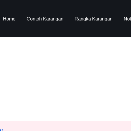
Home
Contoh Karangan
Rangka Karangan
No
ur