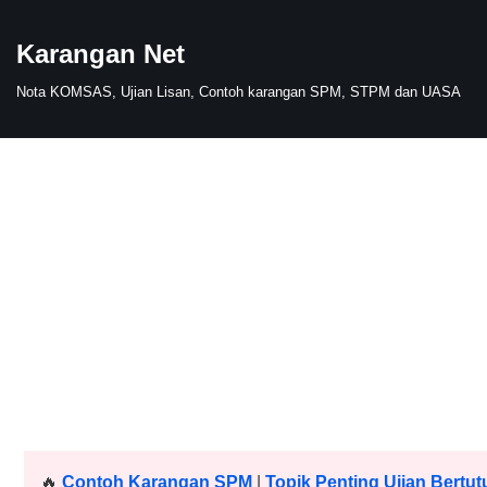
Karangan Net
Skip
to
Nota KOMSAS, Ujian Lisan, Contoh karangan SPM, STPM dan UASA
content
🔥
Contoh Karangan SPM
|
Topik Penting Ujian Bertut