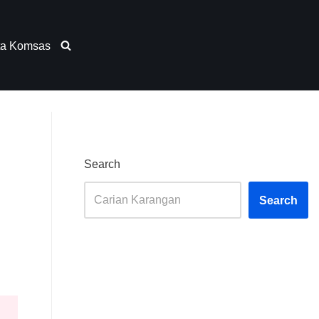
ta Komsas
Search
Search