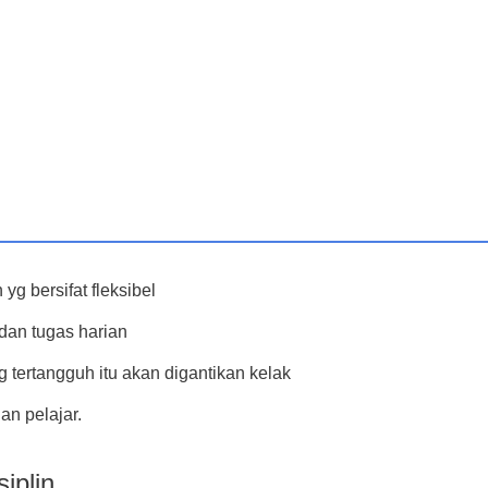
 bersifat fleksibel
dan tugas harian
 tertangguh itu akan digantikan kelak
n pelajar.
iplin