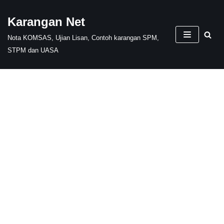
Karangan Net
Skip
Nota KOMSAS, Ujian Lisan, Contoh karangan SPM,
to
STPM dan UASA
content