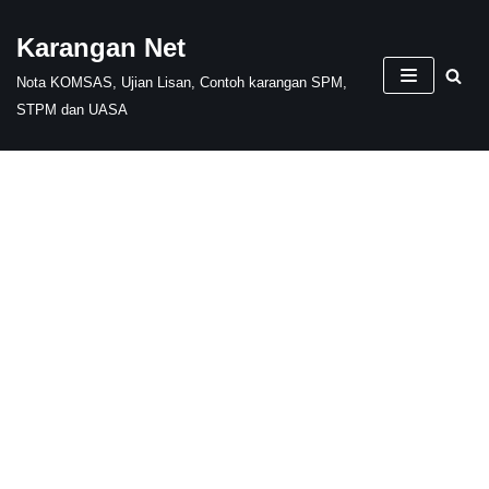
Karangan Net
Skip
Nota KOMSAS, Ujian Lisan, Contoh karangan SPM,
to
STPM dan UASA
content