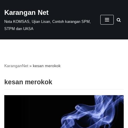
Karangan Net
Skip
Nota KOMSAS, Ujian Lisan, Contoh karangan SPM,
to
STPM dan UASA
content
KaranganNet
»
kesan merokok
kesan merokok