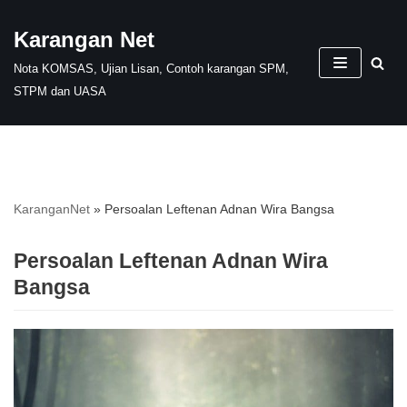
Karangan Net
Skip
Nota KOMSAS, Ujian Lisan, Contoh karangan SPM,
to
STPM dan UASA
content
KaranganNet
»
Persoalan Leftenan Adnan Wira Bangsa
Persoalan Leftenan Adnan Wira
Bangsa