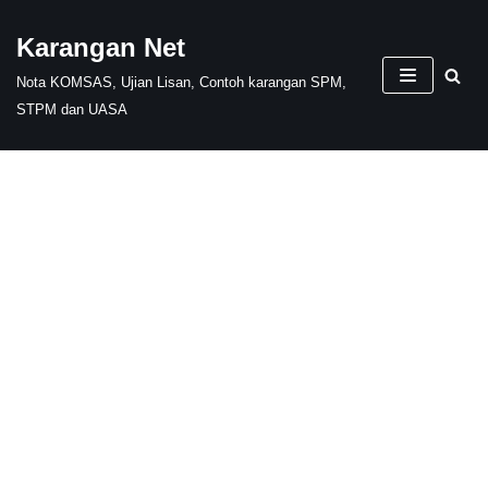
Karangan Net
Skip
Nota KOMSAS, Ujian Lisan, Contoh karangan SPM,
to
STPM dan UASA
content