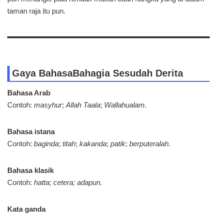
taman raja itu pun.
Gaya Bahasa
Bahagia Sesudah Derita
Bahasa Arab
Contoh:
masyhur
;
Allah Taala
;
Wallahualam.
Bahasa istana
Contoh:
baginda
;
titah
;
kakanda
;
patik
;
berputeralah
.
Bahasa klasik
Contoh:
hatta
;
cetera; adapun.
Kata ganda