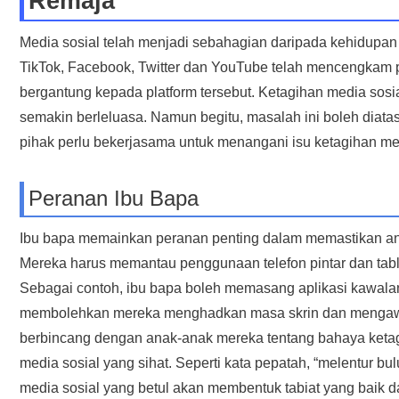
Remaja
Media sosial telah menjadi sebahagian daripada kehidupan ha
TikTok, Facebook, Twitter dan YouTube telah mencengkam 
bergantung kepada platform tersebut. Ketagihan media sos
semakin berleluasa. Namun begitu, masalah ini boleh diat
pihak perlu bekerjasama untuk menangani isu ketagihan me
Peranan Ibu Bapa
Ibu bapa memainkan peranan penting dalam memastikan ana
Mereka harus memantau penggunaan telefon pintar dan tab
Sebagai contoh, ibu bapa boleh memasang aplikasi kawalan 
membolehkan mereka menghadkan masa skrin dan mengawal ak
berbincang dengan anak-anak mereka tentang bahaya keta
media sosial yang sihat. Seperti kata pepatah, “melentur b
media sosial yang betul akan membentuk tabiat yang baik da