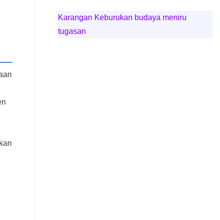
Karangan Keburukan budaya meniru
tugasan
jaan
en
akan