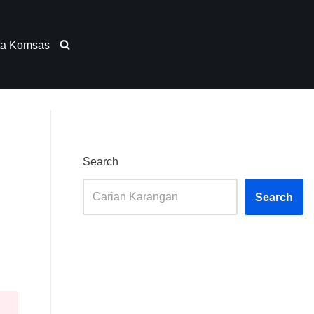
ta Komsas
Search
Search