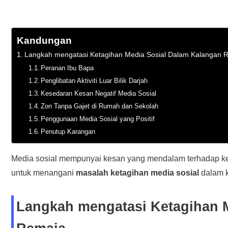
Kandungan
Langkah mengatasi Ketagihan Media Sosial Dalam Kalangan 
Peranan Ibu Bapa
Penglibatan Aktiviti Luar Bilik Darjah
Kesedaran Kesan Negatif Media Sosial
Zon Tanpa Gajet di Rumah dan Sekolah
Penggunaan Media Sosial yang Positif
Penutup Karangan
Media sosial mempunyai kesan yang mendalam terhadap kehi
untuk menangani
masalah ketagihan media sosial
dalam k
Langkah mengatasi Ketagihan 