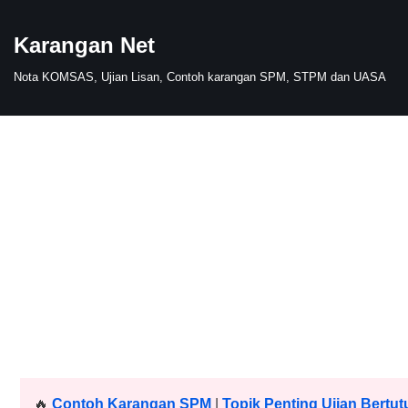
Karangan Net
Skip
to
Nota KOMSAS, Ujian Lisan, Contoh karangan SPM, STPM dan UASA
content
🔥
Contoh Karangan SPM
|
Topik Penting Ujian Bertut