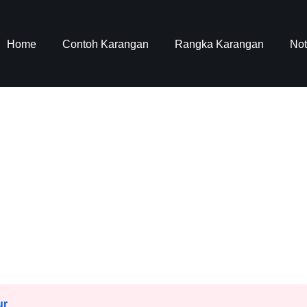
Home
Contoh Karangan
Rangka Karangan
No
ur