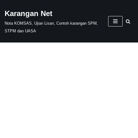
Karangan Net
Skip
Nota KOMSAS, Ujian Lisan, Contoh karangan SPM,
to
STPM dan UASA
content