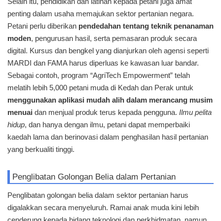
Selain itu, pendidikan dan latihan kepada petani juga amat
penting dalam usaha memajukan sektor pertanian negara.
Petani perlu diberikan
pendedahan tentang teknik penanaman
moden
, pengurusan hasil, serta pemasaran produk secara
digital. Kursus dan bengkel yang dianjurkan oleh agensi seperti
MARDI dan FAMA harus diperluas ke kawasan luar bandar.
Sebagai contoh, program “AgriTech Empowerment” telah
melatih lebih 5,000 petani muda di Kedah dan Perak untuk
menggunakan aplikasi mudah alih dalam merancang musim
menuai
dan menjual produk terus kepada pengguna.
Ilmu pelita
hidup
, dan hanya dengan ilmu, petani dapat memperbaiki
kaedah lama dan berinovasi dalam penghasilan hasil pertanian
yang berkualiti tinggi.
Penglibatan Golongan Belia dalam Pertanian
Penglibatan golongan belia dalam sektor pertanian harus
digalakkan secara menyeluruh. Ramai anak muda kini lebih
cenderung kepada bidang teknologi dan perkhidmatan, namun