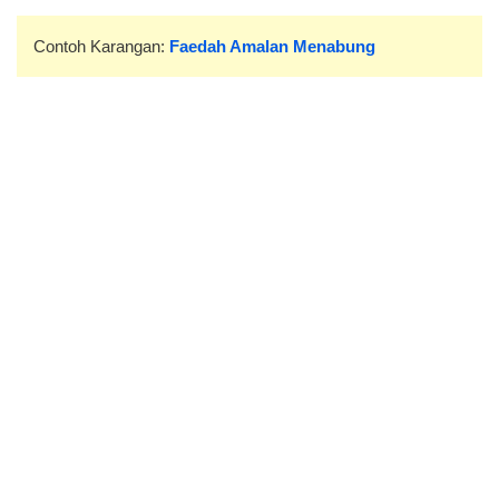
Contoh Karangan:
Faedah Amalan Menabung