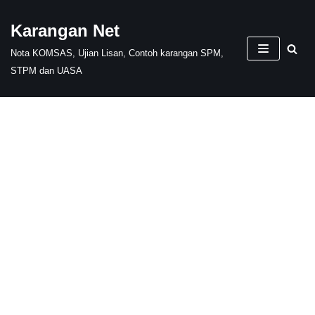
Karangan Net
Skip
Nota KOMSAS, Ujian Lisan, Contoh karangan SPM,
to
STPM dan UASA
content