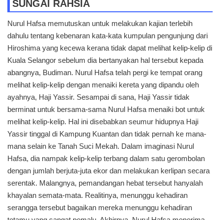
SUNGAI RAHSIA
Nurul Hafsa memutuskan untuk melakukan kajian terlebih
dahulu tentang kebenaran kata-kata kumpulan pengunjung dari
Hiroshima yang kecewa kerana tidak dapat melihat kelip-kelip di
Kuala Selangor sebelum dia bertanyakan hal tersebut kepada
abangnya, Budiman. Nurul Hafsa telah pergi ke tempat orang
melihat kelip-kelip dengan menaiki kereta yang dipandu oleh
ayahnya, Haji Yassir. Sesampai di sana, Haji Yassir tidak
berminat untuk bersama-sama Nurul Hafsa menaiki bot untuk
melihat kelip-kelip. Hal ini disebabkan seumur hidupnya Haji
Yassir tinggal di Kampung Kuantan dan tidak pernah ke mana-
mana selain ke Tanah Suci Mekah. Dalam imaginasi Nurul
Hafsa, dia nampak kelip-kelip terbang dalam satu gerombolan
dengan jumlah berjuta-juta ekor dan melakukan kerlipan secara
serentak. Malangnya, pemandangan hebat tersebut hanyalah
khayalan semata-mata. Realitinya, menunggu kehadiran
serangga tersebut bagaikan mereka menunggu kehadiran
tetamu yang sangat pemalu. Akhirnya, Nurul Hafsa menerima