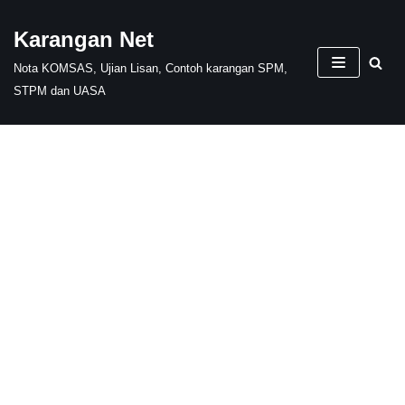
Karangan Net
Skip
Nota KOMSAS, Ujian Lisan, Contoh karangan SPM,
to
STPM dan UASA
content