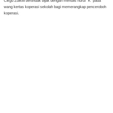
Cikgu Zulkifli bertindak bijak dengan menulis huruf “K” pada
wang kertas koperasi sekolah bagi memerangkap penceroboh
koperasi.