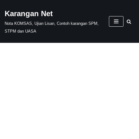
Karangan Net
Skip
Nota KOMSAS, Ujian Lisan, Contoh karangan SPM,
to
STPM dan UASA
content