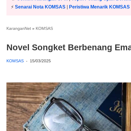
⚡️
Senarai Nota KOMSAS
|
Peristiwa Menarik KOMSAS
KaranganNet
»
KOMSAS
Novel Songket Berbenang Em
KOMSAS
15/03/2025