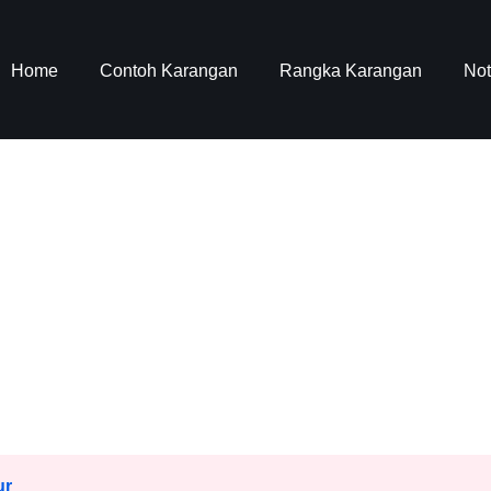
Home
Contoh Karangan
Rangka Karangan
No
ur