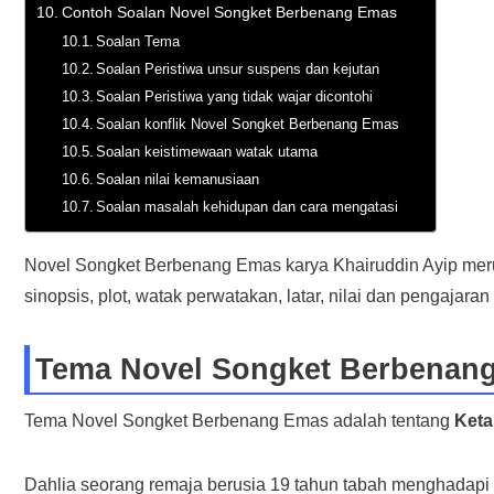
Contoh Soalan Novel Songket Berbenang Emas
Soalan Tema
Soalan Peristiwa unsur suspens dan kejutan
Soalan Peristiwa yang tidak wajar dicontohi
Soalan konflik Novel Songket Berbenang Emas
Soalan keistimewaan watak utama
Soalan nilai kemanusiaan
Soalan masalah kehidupan dan cara mengatasi
Novel Songket Berbenang Emas karya Khairuddin Ayip meru
sinopsis, plot, watak perwatakan, latar, nilai dan pengajaran 
Tema Novel Songket Berbenan
Tema Novel Songket Berbenang Emas adalah tentang
Keta
Dahlia seorang remaja berusia 19 tahun tabah menghadapi