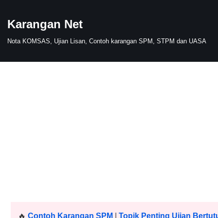
Karangan Net
Skip
to
Nota KOMSAS, Ujian Lisan, Contoh karangan SPM, STPM dan UASA
content
🔥
Contoh Karangan SPM
|
Topik Penting Ujian Bertut