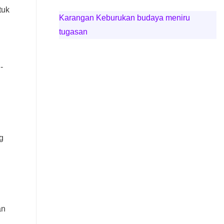
tuk
Karangan Keburukan budaya meniru
tugasan
-
g
an