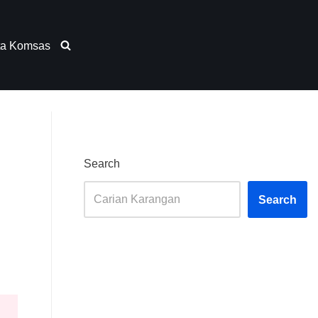
ta Komsas
Search
Search